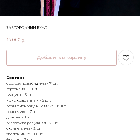
БЛАГОРОДНЫЙ ВКУС
45 000
р.
Добавить в корзину
Состав :
орхидея цимбидиум - 7 шт.
гортензия - 2 шт.
гиацинт - 5 шт.
ирис крашенный - 5 шт.
розы пионовидные микс - 15 шт.
розы микс - 7 шт.
диантус - 11 шт.
гипсофила радужная - 7 шт.
оксипеталум - 2 шт.
хлопок микс - 10 шт.
фрезия - 2 шт.